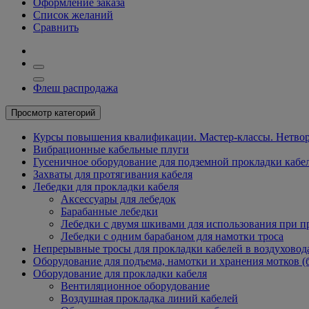
Оформление заказа
Список желаний
Сравнить
Флеш распродажа
Просмотр категорий
Курсы повышения квалификации. Мастер-классы. Нетвор
Вибрационные кабельные плуги
Гусеничное оборудование для подземной прокладки кабе
Захваты для протягивания кабеля
Лебедки для прокладки кабеля
Аксессуары для лебедок
Барабанные лебедки
Лебедки с двумя шкивами для использования при п
Лебедки с одним барабаном для намотки троса
Непрерывные тросы для прокладки кабелей в воздуховод
Оборудование для подъема, намотки и хранения мотков (
Оборудование для прокладки кабеля
Вентиляционное оборудование
Воздушная прокладка линий кабелей