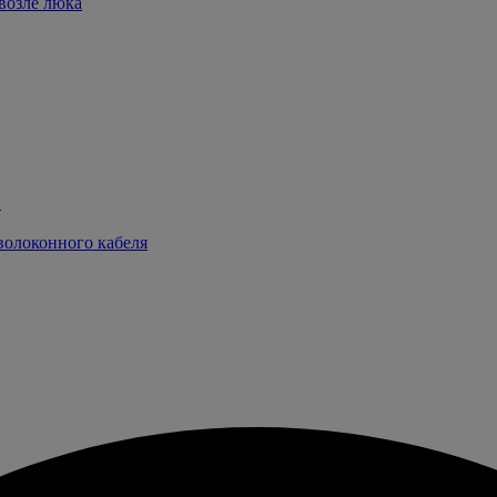
возле люка
в
волоконного кабеля