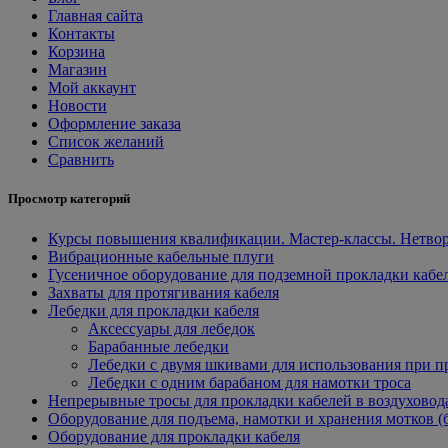
Главная сайта
Контакты
Корзина
Магазин
Мой аккаунт
Новости
Оформление заказа
Список желаний
Сравнить
Просмотр категорий
Курсы повышения квалификации. Мастер-классы. Нетвор
Вибрационные кабельные плуги
Гусеничное оборудование для подземной прокладки кабе
Захваты для протягивания кабеля
Лебедки для прокладки кабеля
Аксессуары для лебедок
Барабанные лебедки
Лебедки с двумя шкивами для использования при п
Лебедки с одним барабаном для намотки троса
Непрерывные тросы для прокладки кабелей в воздуховод
Оборудование для подъема, намотки и хранения мотков (
Оборудование для прокладки кабеля