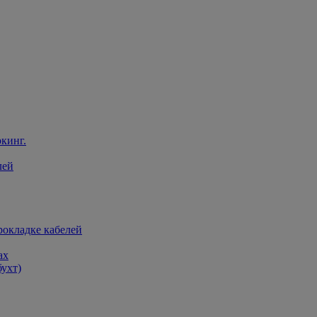
кинг.
лей
рокладке кабелей
ах
бухт)