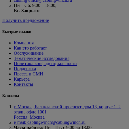
cablingwinch@cablingwinch.ru
Пн – Сб: 9:00 – 18:00,
Вс:
Закрыто
Получить предложение
Быстрые ссылки
Компания
Как это работает
Обслуживание
Тематические исследования
Политика конфиденциальности
Поддержка
Пресса и СМИ
Карьера
Контакты
Контакты
г. Москва, Балаклавский проспект, дом 13, корпус 1, 2
этаж , офис 1001
Россия, Москва
e-mail: cablingwinch@cablingwinch.ru
Часы работы:
Пн – Пт: с 9:00 до 18:00