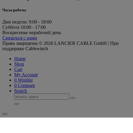
Часы работы
Дни недели:
9:00 - 18:00
Суббота
10:00 - 17:00
Воскресенье
нерабочий день
Связаться с нами
Права защищены © 2026 LANCIER CABLE GmbH | При
поддержке Cablewinch
Home
Shop
Cart
My Account
0
Wishlist
0
Compare
Search
Поиск
для: