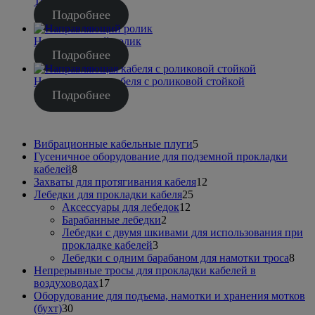
Тройной ролик
Подробнее
Направляющий ролик
Подробнее
Направляющая кабеля с роликовой стойкой
Подробнее
5
Вибрационные кабельные плуги
5
товаров
Гусеничное оборудование для подземной прокладки
8
кабелей
8
товаров
12
Захваты для протягивания кабеля
12
25
товаров
Лебедки для прокладки кабеля
25
12
товаров
Аксессуары для лебедок
12
2
товаров
Барабанные лебедки
2
товара
Лебедки с двумя шкивами для использования при
3
прокладке кабелей
3
товара
8
Лебедки с одним барабаном для намотки троса
8
тов
Непрерывные тросы для прокладки кабелей в
17
воздуховодах
17
товаров
Оборудование для подъема, намотки и хранения мотков
30
(бухт)
30