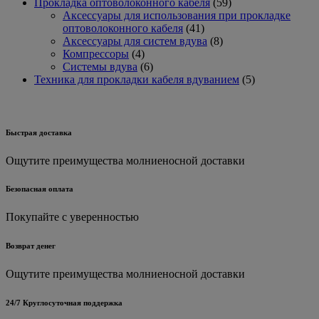
товара
59
Прокладка оптоволоконного кабеля
59
товаров
Аксессуары для использования при прокладке
41
оптоволоконного кабеля
41
товар
8
Аксессуары для систем вдува
8
4
товаров
Компрессоры
4
товара
6
Системы вдува
6
товаров
5
Техника для прокладки кабеля вдуванием
5
товаров
Быстрая доставка
Ощутите преимущества молниеносной доставки
Безопасная оплата
Покупайте с уверенностью
Возврат денег
Ощутите преимущества молниеносной доставки
24/7 Круглосуточная поддержка