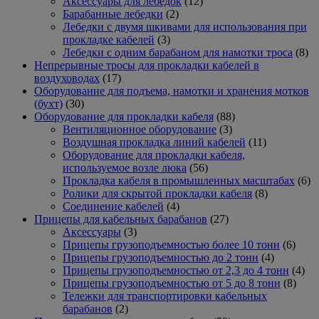
12
товаров
Аксессуары для лебедок
12
2
товаров
Барабанные лебедки
2
товара
Лебедки с двумя шкивами для использования при
3
прокладке кабелей
3
товара
8
Лебедки с одним барабаном для намотки троса
8
то
Непрерывные тросы для прокладки кабелей в
17
воздуховодах
17
товаров
Оборудование для подъема, намотки и хранения мотков
30
(бухт)
30
товаров
88
Оборудование для прокладки кабеля
88
3
товаров
Вентиляционное оборудование
3
товара
11
Воздушная прокладка линий кабелей
11
товаров
Оборудование для прокладки кабеля,
56
используемое возле люка
56
товаров
6
Прокладка кабеля в промышленных масштабах
6
8
то
Ролики для скрытой прокладки кабеля
8
4
товаров
Соединение кабелей
4
товара
27
Прицепы для кабельных барабанов
27
3
товаров
Аксессуары
3
товара
6
Прицепы грузоподъемностью более 10 тонн
6
4
товар
Прицепы грузоподъемностью до 2 тонн
4
товара
4
Прицепы грузоподъемностью от 2,3 до 4 тонн
4
8
тов
Прицепы грузоподъемностью от 5 до 8 тонн
8
това
Тележки для транспортировки кабельных
2
барабанов
2