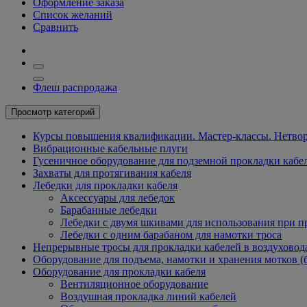
Оформление заказа
Список желаний
Сравнить
Флеш распродажа
Просмотр категорий
Курсы повышения квалификации. Мастер-классы. Нетвор
Вибрационные кабельные плуги
Гусеничное оборудование для подземной прокладки кабе
Захваты для протягивания кабеля
Лебедки для прокладки кабеля
Аксессуары для лебедок
Барабанные лебедки
Лебедки с двумя шкивами для использования при п
Лебедки с одним барабаном для намотки троса
Непрерывные тросы для прокладки кабелей в воздуховод
Оборудование для подъема, намотки и хранения мотков (
Оборудование для прокладки кабеля
Вентиляционное оборудование
Воздушная прокладка линий кабелей