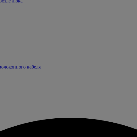
возле люка
в
волоконного кабеля