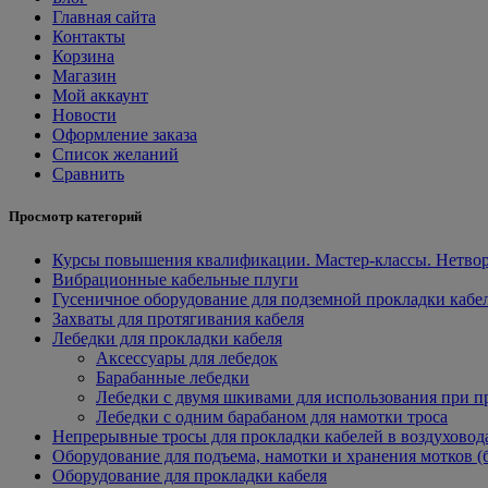
Главная сайта
Контакты
Корзина
Магазин
Мой аккаунт
Новости
Оформление заказа
Список желаний
Сравнить
Просмотр категорий
Курсы повышения квалификации. Мастер-классы. Нетвор
Вибрационные кабельные плуги
Гусеничное оборудование для подземной прокладки кабе
Захваты для протягивания кабеля
Лебедки для прокладки кабеля
Аксессуары для лебедок
Барабанные лебедки
Лебедки с двумя шкивами для использования при п
Лебедки с одним барабаном для намотки троса
Непрерывные тросы для прокладки кабелей в воздуховод
Оборудование для подъема, намотки и хранения мотков (
Оборудование для прокладки кабеля