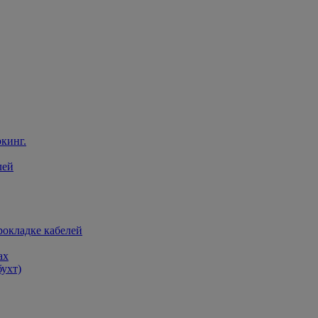
кинг.
лей
рокладке кабелей
ах
бухт)