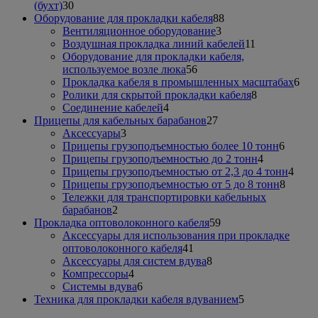
30
(бухт)
30
товаров
88
Оборудование для прокладки кабеля
88
3
товаров
Вентиляционное оборудование
3
товара
11
Воздушная прокладка линий кабелей
11
товаров
Оборудование для прокладки кабеля,
56
используемое возле люка
56
товаров
6
Прокладка кабеля в промышленных масштабах
6
8
тов
Ролики для скрытой прокладки кабеля
8
4
товаров
Соединение кабелей
4
товара
27
Прицепы для кабельных барабанов
27
3
товаров
Аксессуары
3
товара
6
Прицепы грузоподъемностью более 10 тонн
6
4
товаро
Прицепы грузоподъемностью до 2 тонн
4
товара
4
Прицепы грузоподъемностью от 2,3 до 4 тонн
4
8
това
Прицепы грузоподъемностью от 5 до 8 тонн
8
товаро
Тележки для транспортировки кабельных
2
барабанов
2
товара
59
Прокладка оптоволоконного кабеля
59
товаров
Аксессуары для использования при прокладке
41
оптоволоконного кабеля
41
товар
8
Аксессуары для систем вдува
8
4
товаров
Компрессоры
4
товара
6
Системы вдува
6
товаров
5
Техника для прокладки кабеля вдуванием
5
товаров