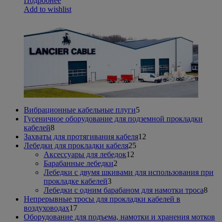
Подробнее
Add to wishlist
5
Вибрационные кабельные плуги
5
товаров
Гусеничное оборудование для подземной прокладки
8
кабелей
8
товаров
12
Захваты для протягивания кабеля
12
25
товаров
Лебедки для прокладки кабеля
25
12
товаров
Аксессуары для лебедок
12
2
товаров
Барабанные лебедки
2
товара
Лебедки с двумя шкивами для использования при
3
прокладке кабелей
3
товара
8
Лебедки с одним барабаном для намотки троса
8
тов
Непрерывные тросы для прокладки кабелей в
17
воздуховодах
17
товаров
Оборудование для подъема, намотки и хранения мотков