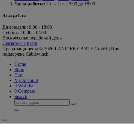
Часы работы:
Пн – Пт: с 9:00 до 18:00
Часы работы
Дни недели:
9:00 - 18:00
Суббота
10:00 - 17:00
Воскресенье
нерабочий день
Связаться с нами
Права защищены © 2026 LANCIER CABLE GmbH | При
поддержке Cablewinch
Home
Shop
Cart
My Account
0
Wishlist
0
Compare
Search
Поиск
для: