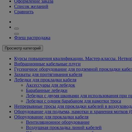
Оформление заказа
Список желаний
Сравнить
Флеш распродажа
Просмотр категорий
Курсы повышения квалификации. Мастер-классы. Нетвор
Вибрационные кабельные плуги
Гусеничное оборудование для подземной прокладки кабе
Захваты для протягивания кабеля
Лебедки для прокладки кабеля
Аксессуары для лебедок
Барабанные лебедки
Лебедки с двумя шкивами для использования при п
Лебедки с одним барабаном для намотки троса
Непрерывные тросы для прокладки кабелей в воздуховод
Оборудование для подъема, намотки и хранения мотков (
Оборудование для прокладки кабеля
Вентиляционное оборудование
Воздушная прокладка линий кабелей