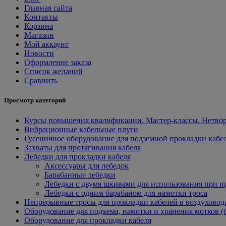
Главная сайта
Контакты
Корзина
Магазин
Мой аккаунт
Новости
Оформление заказа
Список желаний
Сравнить
Просмотр категорий
Курсы повышения квалификации. Мастер-классы. Нетвор
Вибрационные кабельные плуги
Гусеничное оборудование для подземной прокладки кабе
Захваты для протягивания кабеля
Лебедки для прокладки кабеля
Аксессуары для лебедок
Барабанные лебедки
Лебедки с двумя шкивами для использования при п
Лебедки с одним барабаном для намотки троса
Непрерывные тросы для прокладки кабелей в воздуховод
Оборудование для подъема, намотки и хранения мотков (
Оборудование для прокладки кабеля