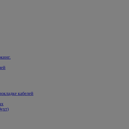
кинг.
лей
рокладке кабелей
ах
бухт)