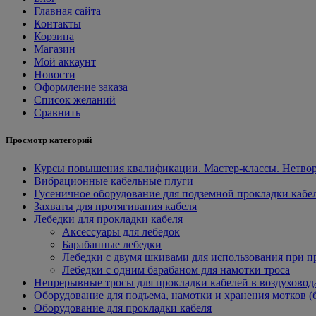
Главная сайта
Контакты
Корзина
Магазин
Мой аккаунт
Новости
Оформление заказа
Список желаний
Сравнить
Просмотр категорий
Курсы повышения квалификации. Мастер-классы. Нетвор
Вибрационные кабельные плуги
Гусеничное оборудование для подземной прокладки кабе
Захваты для протягивания кабеля
Лебедки для прокладки кабеля
Аксессуары для лебедок
Барабанные лебедки
Лебедки с двумя шкивами для использования при п
Лебедки с одним барабаном для намотки троса
Непрерывные тросы для прокладки кабелей в воздуховод
Оборудование для подъема, намотки и хранения мотков (
Оборудование для прокладки кабеля