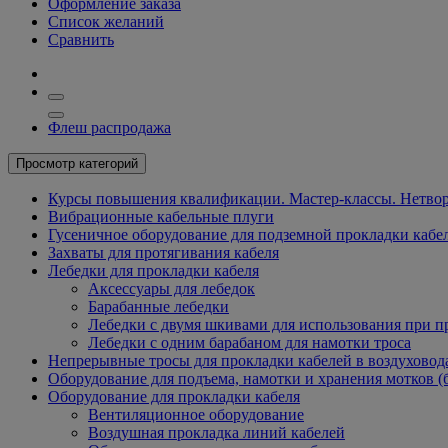
Оформление заказа
Список желаний
Сравнить
Флеш распродажа
Просмотр категорий
Курсы повышения квалификации. Мастер-классы. Нетвор
Вибрационные кабельные плуги
Гусеничное оборудование для подземной прокладки кабе
Захваты для протягивания кабеля
Лебедки для прокладки кабеля
Аксессуары для лебедок
Барабанные лебедки
Лебедки с двумя шкивами для использования при п
Лебедки с одним барабаном для намотки троса
Непрерывные тросы для прокладки кабелей в воздуховод
Оборудование для подъема, намотки и хранения мотков (
Оборудование для прокладки кабеля
Вентиляционное оборудование
Воздушная прокладка линий кабелей