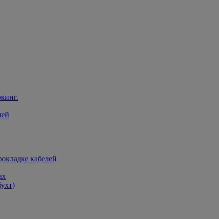
кинг.
лей
рокладке кабелей
ах
бухт)