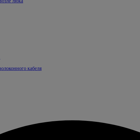
возле люка
в
волоконного кабеля