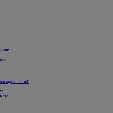
кинг.
лей
рокладке кабелей
ах
бухт)