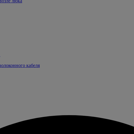
возле люка
в
волоконного кабеля