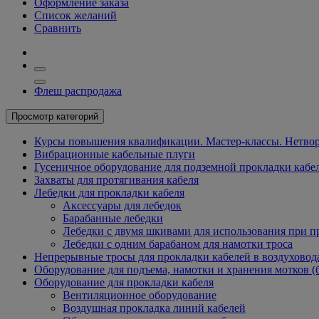
Оформление заказа
Список желаний
Сравнить
Флеш распродажа
Просмотр категорий
Курсы повышения квалификации. Мастер-классы. Нетвор
Вибрационные кабельные плуги
Гусеничное оборудование для подземной прокладки кабе
Захваты для протягивания кабеля
Лебедки для прокладки кабеля
Аксессуары для лебедок
Барабанные лебедки
Лебедки с двумя шкивами для использования при п
Лебедки с одним барабаном для намотки троса
Непрерывные тросы для прокладки кабелей в воздуховод
Оборудование для подъема, намотки и хранения мотков (
Оборудование для прокладки кабеля
Вентиляционное оборудование
Воздушная прокладка линий кабелей