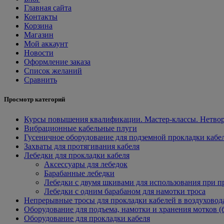
Главная сайта
Контакты
Корзина
Магазин
Мой аккаунт
Новости
Оформление заказа
Список желаний
Сравнить
Просмотр категорий
Курсы повышения квалификации. Мастер-классы. Нетвор
Вибрационные кабельные плуги
Гусеничное оборудование для подземной прокладки кабе
Захваты для протягивания кабеля
Лебедки для прокладки кабеля
Аксессуары для лебедок
Барабанные лебедки
Лебедки с двумя шкивами для использования при п
Лебедки с одним барабаном для намотки троса
Непрерывные тросы для прокладки кабелей в воздуховод
Оборудование для подъема, намотки и хранения мотков (
Оборудование для прокладки кабеля