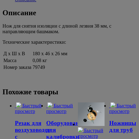
Описание
Нож для снятия изоляции с длиной лезвия 38 мм, с
направляющим башмаком.
Технические характеристики:
Д x Ш x В
180 х 46 х 26 мм
Масса
0,08 кг
Номер заказа
79749
Похожие товары
Быстрый
Быстрый
Быстрый
просмотр
просмотр
просмотр
Резак для
Оборудование
Ножницы
воздуховодов
для
для труб
Быстрый
просмотр
с
калибровки