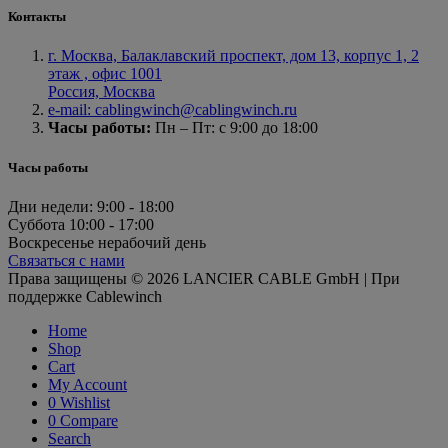
Контакты
г. Москва, Балаклавский проспект, дом 13, корпус 1, 2
этаж , офис 1001
Россия, Москва
e-mail: cablingwinch@cablingwinch.ru
Часы работы:
Пн – Пт: с 9:00 до 18:00
Часы работы
Дни недели:
9:00 - 18:00
Суббота
10:00 - 17:00
Воскресенье
нерабочий день
Связаться с нами
Права защищены © 2026 LANCIER CABLE GmbH | При
поддержке Cablewinch
Home
Shop
Cart
My Account
0
Wishlist
0
Compare
Search