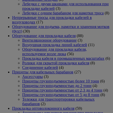
товара
Лебедки с двумя шкивами для использования при
3
прокладке кабелей
3
товара
8
Лебедки с одним барабаном для намотки троса
8
то
Непрерывные тросы для прокладки кабелей в
17
воздуховодах
17
товаров
Оборудование для подъема, намотки и хранения мотков
30
(бухт)
30
товаров
88
Оборудование для прокладки кабеля
88
3
товаров
Вентиляционное оборудование
3
товара
11
Воздушная прокладка линий кабелей
11
товаров
Оборудование для прокладки кабеля,
56
используемое возле люка
56
товаров
6
Прокладка кабеля в промышленных масштабах
6
8
то
Ролики для скрытой прокладки кабеля
8
4
товаров
Соединение кабелей
4
товара
27
Прицепы для кабельных барабанов
27
3
товаров
Аксессуары
3
товара
6
Прицепы грузоподъемностью более 10 тонн
6
4
товар
Прицепы грузоподъемностью до 2 тонн
4
товара
4
Прицепы грузоподъемностью от 2,3 до 4 тонн
4
8
тов
Прицепы грузоподъемностью от 5 до 8 тонн
8
това
Тележки для транспортировки кабельных
2
барабанов
2
товара
59
Прокладка оптоволоконного кабеля
59
товаров
Аксессуары для использования при прокладке