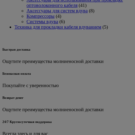
41
оптоволоконного кабеля
41
товар
8
Аксессуары для систем вдува
8
4
товаров
Компрессоры
4
товара
6
Системы вдува
6
товаров
5
Техника для прокладки кабеля вдуванием
5
товаров
Быстрая доставка
Ощутите преимущества молниеносной доставки
Безопасная оплата
Покупайте с уверенностью
Возврат денег
Ощутите преимущества молниеносной доставки
24/7 Круглосуточная поддержка
Всегда здесь и для вас