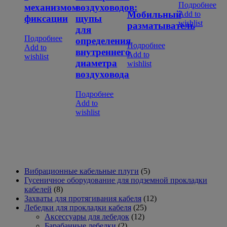
Подробнее
механизмом
воздуховодов:
Мобильный
Add to
фиксации
щупы
wishlist
разматыватель
для
Подробнее
определения
Подробнее
Add to
внутреннего
Add to
wishlist
диаметра
wishlist
воздуховода
Подробнее
Add to
wishlist
5
Вибрационные кабельные плуги
5
товаров
Гусеничное оборудование для подземной прокладки
8
кабелей
8
товаров
12
Захваты для протягивания кабеля
12
25
товаров
Лебедки для прокладки кабеля
25
12
товаров
Аксессуары для лебедок
12
2
товаров
Барабанные лебедки
2