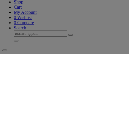
Shop
Cart
My Account
0
Wishlist
0
Compare
Search
Поиск
для: