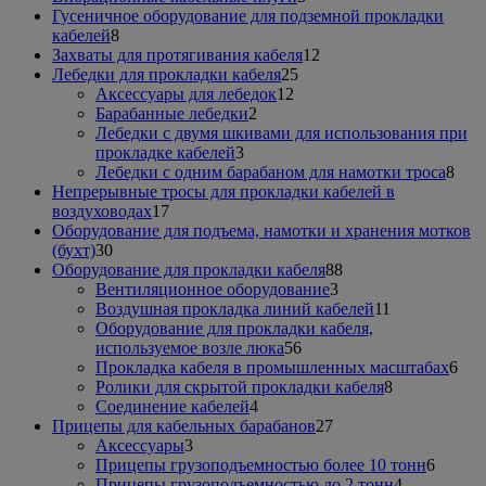
товаров
Гусеничное оборудование для подземной прокладки
8
кабелей
8
товаров
12
Захваты для протягивания кабеля
12
25
товаров
Лебедки для прокладки кабеля
25
12
товаров
Аксессуары для лебедок
12
2
товаров
Барабанные лебедки
2
товара
Лебедки с двумя шкивами для использования при
3
прокладке кабелей
3
товара
8
Лебедки с одним барабаном для намотки троса
8
тов
Непрерывные тросы для прокладки кабелей в
17
воздуховодах
17
товаров
Оборудование для подъема, намотки и хранения мотков
30
(бухт)
30
товаров
88
Оборудование для прокладки кабеля
88
3
товаров
Вентиляционное оборудование
3
товара
11
Воздушная прокладка линий кабелей
11
товаров
Оборудование для прокладки кабеля,
56
используемое возле люка
56
товаров
6
Прокладка кабеля в промышленных масштабах
6
8
тов
Ролики для скрытой прокладки кабеля
8
4
товаров
Соединение кабелей
4
товара
27
Прицепы для кабельных барабанов
27
3
товаров
Аксессуары
3
товара
6
Прицепы грузоподъемностью более 10 тонн
6
4
товаро
Прицепы грузоподъемностью до 2 тонн
4