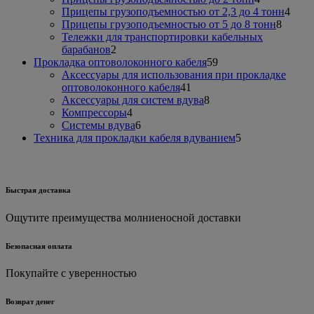
товара
4
Прицепы грузоподъемностью от 2,3 до 4 тонн
4
8
това
Прицепы грузоподъемностью от 5 до 8 тонн
8
товаро
Тележки для транспортировки кабельных
2
барабанов
2
товара
59
Прокладка оптоволоконного кабеля
59
товаров
Аксессуары для использования при прокладке
41
оптоволоконного кабеля
41
товар
8
Аксессуары для систем вдува
8
4
товаров
Компрессоры
4
товара
6
Системы вдува
6
товаров
5
Техника для прокладки кабеля вдуванием
5
товаров
Быстрая доставка
Ощутите преимущества молниеносной доставки
Безопасная оплата
Покупайте с уверенностью
Возврат денег