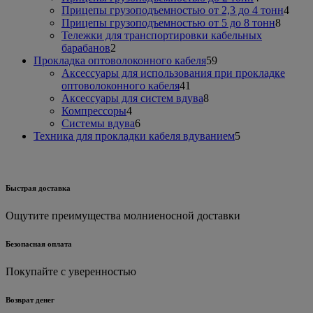
товара
4
Прицепы грузоподъемностью от 2,3 до 4 тонн
4
8
това
Прицепы грузоподъемностью от 5 до 8 тонн
8
товаро
Тележки для транспортировки кабельных
2
барабанов
2
товара
59
Прокладка оптоволоконного кабеля
59
товаров
Аксессуары для использования при прокладке
41
оптоволоконного кабеля
41
товар
8
Аксессуары для систем вдува
8
4
товаров
Компрессоры
4
товара
6
Системы вдува
6
товаров
5
Техника для прокладки кабеля вдуванием
5
товаров
Быстрая доставка
Ощутите преимущества молниеносной доставки
Безопасная оплата
Покупайте с уверенностью
Возврат денег