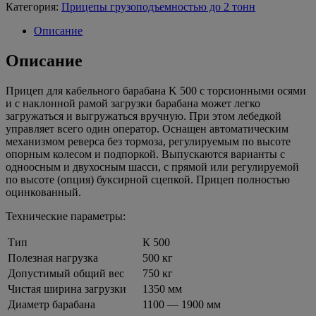
Категория:
Прицепы грузоподъемностью до 2 тонн
Описание
Описание
Прицеп для кабельного барабана K 500 с торсионными осями
и с наклонной рамой загрузки барабана может легко
загружаться и выгружаться вручную. При этом лебедкой
управляет всего один оператор. Оснащен автоматическим
механизмом реверса без тормоза, регулируемым по высоте
опорным колесом и подпоркой. Выпускаются варианты с
одноосным и двухосным шасси, с прямой или регулируемой
по высоте (опция) буксирной сцепкой. Прицеп полностью
оцинкованный.
Технические параметры:
Тип
К 500
Полезная нагрузка
500 кг
Допустимый общий вес
750 кг
Чистая ширина загрузки
1350 мм
Диаметр барабана
1100 — 1900 мм