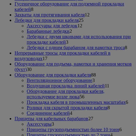
товаров
Гусеничное оборудование для подземной прокладки
8
кабелей
8
товаров
12
Захваты для протягивания кабеля
12
25
товаров
Лебедки для прокладки кабеля
25
12
товаров
Аксессуары для лебедок
12
2
товаров
Барабанные лебедки
2
товара
Лебедки с двумя шкивами для использования при
3
прокладке кабелей
3
товара
8
Лебедки с одним барабаном для намотки троса
8
тов
Непрерывные тросы для прокладки кабелей в
17
воздуховодах
17
товаров
Оборудование для подъема, намотки и хранения мотков
30
(бухт)
30
товаров
88
Оборудование для прокладки кабеля
88
3
товаров
Вентиляционное оборудование
3
товара
11
Воздушная прокладка линий кабелей
11
товаров
Оборудование для прокладки кабеля,
56
используемое возле люка
56
товаров
6
Прокладка кабеля в промышленных масштабах
6
8
тов
Ролики для скрытой прокладки кабеля
8
4
товаров
Соединение кабелей
4
товара
27
Прицепы для кабельных барабанов
27
3
товаров
Аксессуары
3
товара
6
Прицепы грузоподъемностью более 10 тонн
6
4
товаро
Прицепы грузоподъемностью до 2 тонн
4