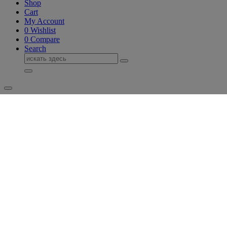
Shop
Cart
My Account
0
Wishlist
0
Compare
Search
Поиск
для: