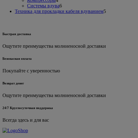
Компрессоры
4
товара
6
Системы вдува
6
товаров
5
Техника для прокладки кабеля вдуванием
5
товаров
Быстрая доставка
Ощутите преимущества молниеносной доставки
Безопасная оплата
Покупайте с уверенностью
Возврат денег
Ощутите преимущества молниеносной доставки
24/7 Круглосуточная поддержка
Всегда здесь и для вас