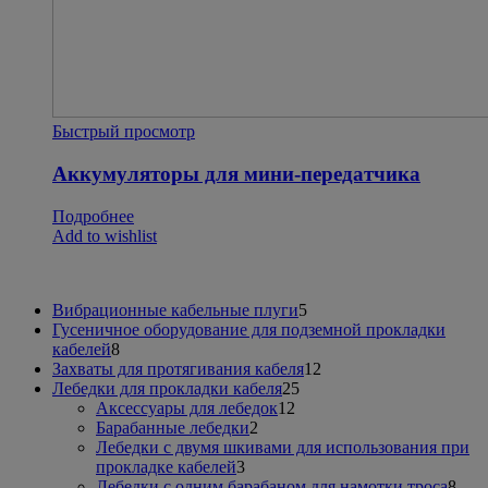
Быстрый просмотр
Аккумуляторы для мини-передатчика
Подробнее
Add to wishlist
5
Вибрационные кабельные плуги
5
товаров
Гусеничное оборудование для подземной прокладки
8
кабелей
8
товаров
12
Захваты для протягивания кабеля
12
25
товаров
Лебедки для прокладки кабеля
25
12
товаров
Аксессуары для лебедок
12
2
товаров
Барабанные лебедки
2
товара
Лебедки с двумя шкивами для использования при
3
прокладке кабелей
3
товара
8
Лебедки с одним барабаном для намотки троса
8