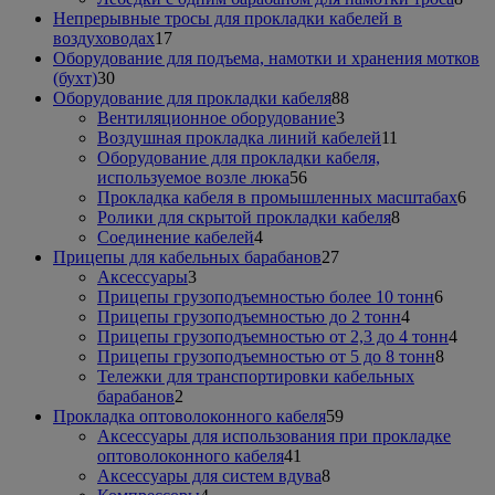
тов
Непрерывные тросы для прокладки кабелей в
17
воздуховодах
17
товаров
Оборудование для подъема, намотки и хранения мотков
30
(бухт)
30
товаров
88
Оборудование для прокладки кабеля
88
3
товаров
Вентиляционное оборудование
3
товара
11
Воздушная прокладка линий кабелей
11
товаров
Оборудование для прокладки кабеля,
56
используемое возле люка
56
товаров
6
Прокладка кабеля в промышленных масштабах
6
8
тов
Ролики для скрытой прокладки кабеля
8
4
товаров
Соединение кабелей
4
товара
27
Прицепы для кабельных барабанов
27
3
товаров
Аксессуары
3
товара
6
Прицепы грузоподъемностью более 10 тонн
6
4
товаро
Прицепы грузоподъемностью до 2 тонн
4
товара
4
Прицепы грузоподъемностью от 2,3 до 4 тонн
4
8
това
Прицепы грузоподъемностью от 5 до 8 тонн
8
товаро
Тележки для транспортировки кабельных
2
барабанов
2
товара
59
Прокладка оптоволоконного кабеля
59
товаров
Аксессуары для использования при прокладке
41
оптоволоконного кабеля
41
товар
8
Аксессуары для систем вдува
8
4
товаров